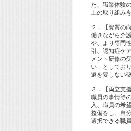
た、職業体験
上の取り組み
２．【資質の
働きながら介
や、より専門
引、認知症ケ
メント研修の
い」としてお
還を要しない
３．【両立支
職員の事情等
入、職員の希
整備をし、自
選択できる職