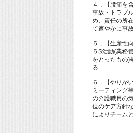
４．【腰痛を
事故・トラブ
め、責任の所
て速やかに事
５．【生産性
５S活動(業務
をとったもの
る。
６．【やりが
ミーティング
の介護職員の
位のケア方針
によりチーム