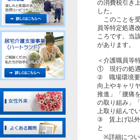
の消費税引き
した。
このことを受
員等特定処遇
ころです。当
があります。
＜介護職員等
① 現行の処遇
② 職場環境
向上やキャリ
推進」「腰痛
の取り組み」
上取り組んで
③ 賃上げ以
と
※詳細につい