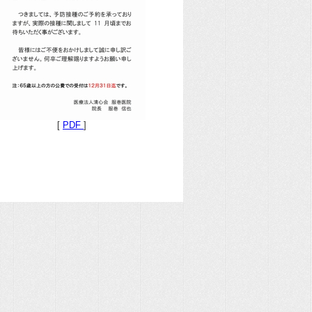
[
PDF
]