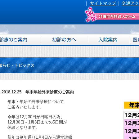
｜
サイトマップ
｜
交通アク
知らせ・トピックス
2018.12.25 年末年始外来診療のご案内
年末・年始の外来診療について
ご案内いたします。
今年は12月30日が日曜日の為、
12月30日～1月3日までの5日間が
休診となります。
新年は例年通り1月4日から通常診療