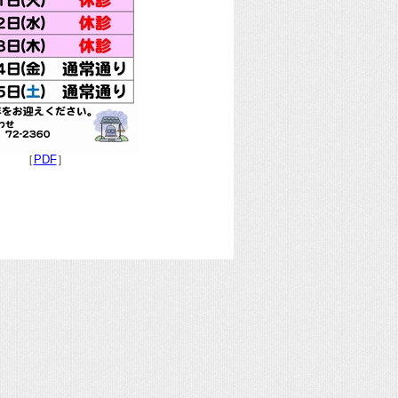
［
PDF
］