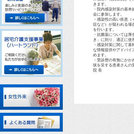
きます。
・院内感染対策の基本
会に参加します。
・感染性の高い疾患（
症など）が疑われる場
を行います。
・抗菌薬については厚
き」に則り、適正に使
・感染対策に関して基
な情報提供やアドバイ
めます。
・受診歴の有無にかか
状を呈する患者さんの
院 長